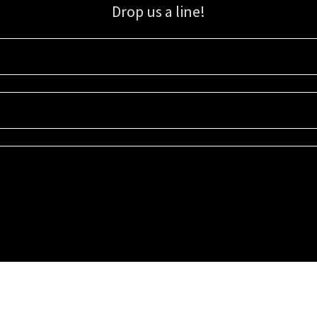
Drop us a line!
Sign up for our email list for updates, promotions, and more.